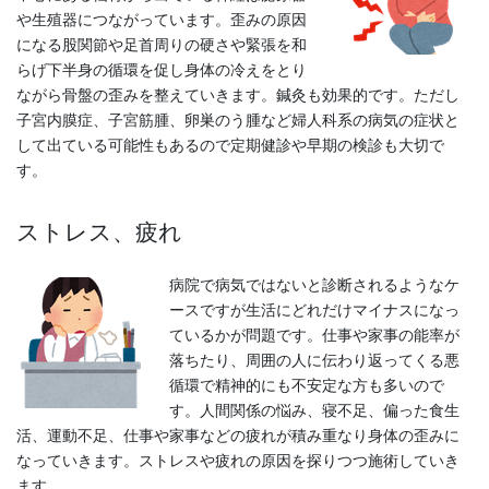
や生殖器につながっています。歪みの原因
になる股関節や足首周りの硬さや緊張を和
らげ下半身の循環を促し身体の冷えをとり
ながら骨盤の歪みを整えていきます。鍼灸も効果的です。ただし
子宮内膜症、子宮筋腫、卵巣のう腫など婦人科系の病気の症状と
して出ている可能性もあるので定期健診や早期の検診も大切で
す。
ストレス、疲れ
病院で病気ではないと診断されるようなケ
ースですが生活にどれだけマイナスになっ
ているかが問題です。仕事や家事の能率が
落ちたり、周囲の人に伝わり返ってくる悪
循環で精神的にも不安定な方も多いので
す。人間関係の悩み、寝不足、偏った食生
活、運動不足、仕事や家事などの疲れが積み重なり身体の歪みに
なっていきます。ストレスや疲れの原因を探りつつ施術していき
ます。