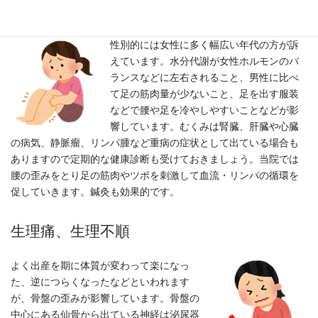
冷え、むくみ
性別的には女性に多く幅広い年代の方が訴
えています。水分代謝が女性ホルモンのバ
ランスなどに左右されること、男性に比べ
て足の筋肉量が少ないこと、足を出す服装
などで腰や足を冷やしやすいことなどが影
響しています。むくみは腎臓、肝臓や心臓
の病気、静脈瘤、リンパ腫など重病の症状として出ている場合も
ありますので定期的な健康診断も受けておきましょう。当院では
腰の歪みをとり足の筋肉やツボを刺激して血流・リンパの循環を
促していきます。鍼灸も効果的です。
生理痛、生理不順
よく出産を期に体質が変わって楽になっ
た、逆につらくなったなどといわれます
が、骨盤の歪みが影響しています。骨盤の
中心にある仙骨から出ている神経は泌尿器